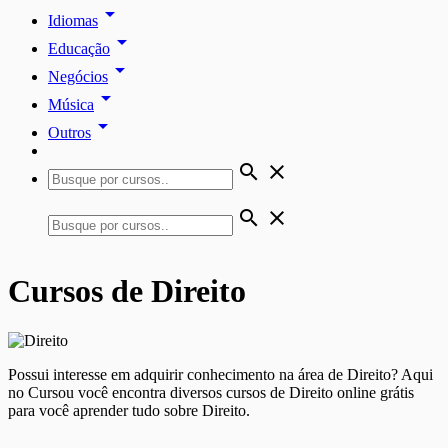
arrow_drop_down
Idiomas
arrow_drop_down
Educação
arrow_drop_down
Negócios
arrow_drop_down
Música
arrow_drop_down
Outros
search
close
search
close
Cursos de Direito
Possui interesse em adquirir conhecimento na área de Direito? Aqui
no Cursou você encontra diversos cursos de Direito online grátis
para você aprender tudo sobre Direito.