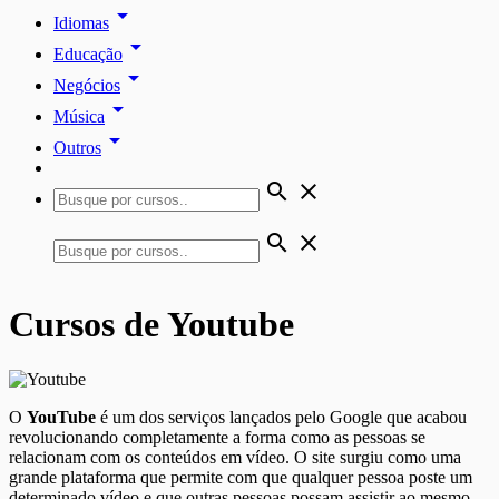
arrow_drop_down
Idiomas
arrow_drop_down
Educação
arrow_drop_down
Negócios
arrow_drop_down
Música
arrow_drop_down
Outros
search
close
search
close
Cursos de Youtube
O
YouTube
é um dos serviços lançados pelo Google que acabou
revolucionando completamente a forma como as pessoas se
relacionam com os conteúdos em vídeo. O site surgiu como uma
grande plataforma que permite com que qualquer pessoa poste um
determinado vídeo e que outras pessoas possam assistir ao mesmo.