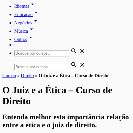
arrow_drop_down
Idiomas
arrow_drop_down
Educação
arrow_drop_down
Negócios
arrow_drop_down
Música
arrow_drop_down
Outros
search
close
search
close
Cursou
»
Direito
»
O Juiz e a Ética – Curso de Direito
O Juiz e a Ética – Curso de
Direito
Entenda melhor esta importância relação
entre a ética e o juiz de direito.