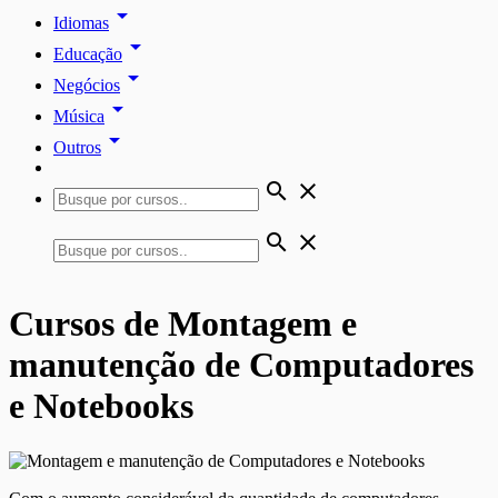
arrow_drop_down
Idiomas
arrow_drop_down
Educação
arrow_drop_down
Negócios
arrow_drop_down
Música
arrow_drop_down
Outros
search
close
search
close
Cursos de Montagem e
manutenção de Computadores
e Notebooks