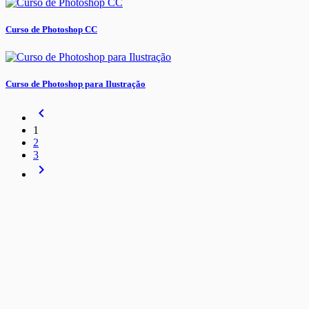
Curso de Photoshop CC
Curso de Photoshop para Ilustração
navigate_before
1
2
3
navigate_next