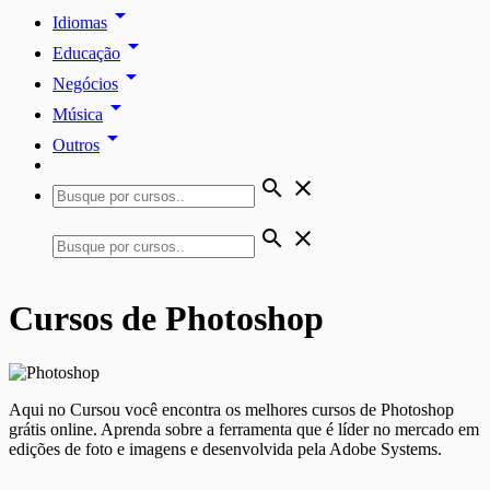
arrow_drop_down
Idiomas
arrow_drop_down
Educação
arrow_drop_down
Negócios
arrow_drop_down
Música
arrow_drop_down
Outros
search
close
search
close
Cursos de Photoshop
Aqui no Cursou você encontra os melhores cursos de Photoshop
grátis online. Aprenda sobre a ferramenta que é líder no mercado em
edições de foto e imagens e desenvolvida pela Adobe Systems.