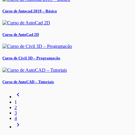
Curso de Autocad 2019 – Básico
Curso de AutoCad 2D
Curso de Civil 3D – Programação
Curso de AutoCAD – Tutoriais
navigate_before
1
2
3
4
navigate_next