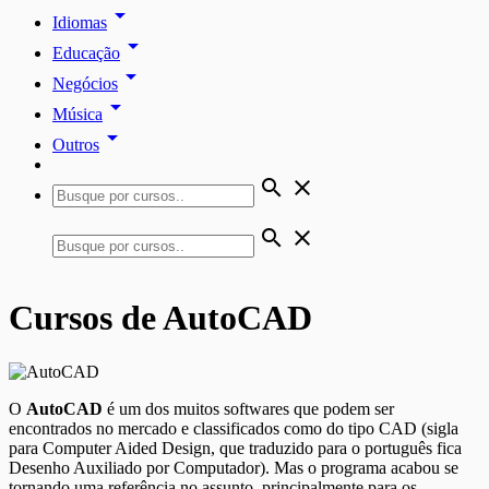
arrow_drop_down
Idiomas
arrow_drop_down
Educação
arrow_drop_down
Negócios
arrow_drop_down
Música
arrow_drop_down
Outros
search
close
search
close
Cursos de AutoCAD
O
AutoCAD
é um dos muitos softwares que podem ser
encontrados no mercado e classificados como do tipo CAD (sigla
para Computer Aided Design, que traduzido para o português fica
Desenho Auxiliado por Computador). Mas o programa acabou se
tornando uma referência no assunto, principalmente para os