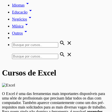
arrow_drop_down
Idiomas
arrow_drop_down
Educação
arrow_drop_down
Negócios
arrow_drop_down
Música
arrow_drop_down
Outros
search
close
search
close
Cursos de Excel
O Excel é uma das ferramentas mais importantes disponíveis para
uma série de profissionais que precisam lidar todos os dias com
computador. Também aparece constantemente como um dos pré-
requisitos mais solicitados para as mais diversas vagas de trabalho.
Para quem ainda não domina a ferramenta, é possível
aprender