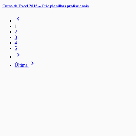
Curso de Excel 2016 – Crie planilhas profissionais
navigate_before
1
2
3
4
5
navigate_next
navigate_next
Última