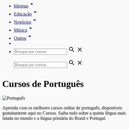
arrow_drop_down
Idiomas
arrow_drop_down
Educação
arrow_drop_down
Negócios
arrow_drop_down
Música
arrow_drop_down
Outros
search
close
search
close
Cursos de Português
Aprenda com os melhores cursos online de português, disponíveis
gratuitamente aqui no Cursou. Saiba tudo sobre a quinta língua mais
falada no mundo e a língua primária do Brasil e Portugal.