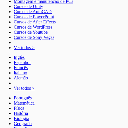
Montagem e manutenção de PCs
Cursos de Unity
Cursos de AutoCAD
Cursos de PowerPoint
Cursos de After Effects
Cursos de WordPress
Cursos de Youtube
Cursos de Sony Vegas
Ver todos >
Inglês
Espanhol
Francês
Italiano
Alemão
Ver todos >
Português
Matemática
Física
História
Biologia
Geografia