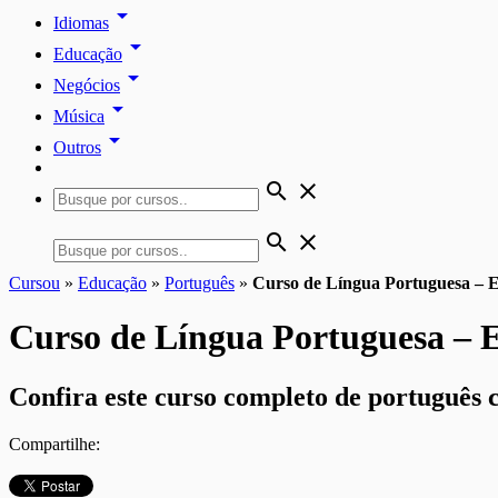
arrow_drop_down
Idiomas
arrow_drop_down
Educação
arrow_drop_down
Negócios
arrow_drop_down
Música
arrow_drop_down
Outros
search
close
search
close
Cursou
»
Educação
»
Português
»
Curso de Língua Portuguesa – 
Curso de Língua Portuguesa – 
Confira este curso completo de português
Compartilhe: