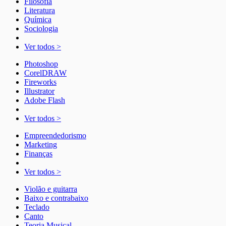
Filosofia
Literatura
Química
Sociologia
Ver todos >
Photoshop
CorelDRAW
Fireworks
Illustrator
Adobe Flash
Ver todos >
Empreendedorismo
Marketing
Finanças
Ver todos >
Violão e guitarra
Baixo e contrabaixo
Teclado
Canto
Teoria Musical