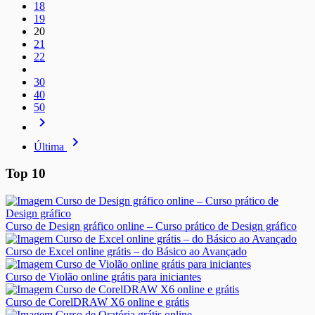
18
19
20
21
22
30
40
50
navigate_next
navigate_next
Última
Top 10
Curso de Design gráfico online – Curso prático de Design gráfico
Curso de Excel online grátis – do Básico ao Avançado
Curso de Violão online grátis para iniciantes
Curso de CorelDRAW X6 online e grátis