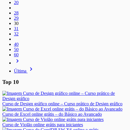
20
28
29
30
31
32
40
50
60
navigate_next
navigate_next
Última
Top 10
Curso de Design gráfico online – Curso prático de Design gráfico
Curso de Excel online grátis – do Básico ao Avançado
Curso de Violão online grátis para iniciantes