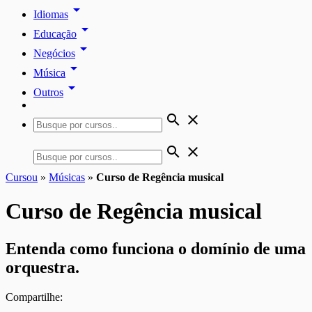
arrow_drop_down
Idiomas
arrow_drop_down
Educação
arrow_drop_down
Negócios
arrow_drop_down
Música
arrow_drop_down
Outros
search
close
search
close
Cursou
»
Músicas
»
Curso de Regência musical
Curso de Regência musical
Entenda como funciona o domínio de uma
orquestra.
Compartilhe: