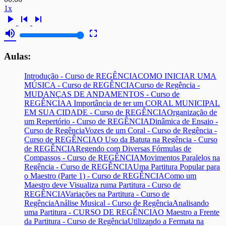
1x
play_arrow
skip_previous
skip_next
volume_up
fullscreen
Aulas:
Introdução - Curso de REGÊNCIA
COMO INICIAR UMA
MÚSICA - Curso de REGÊNCIA
Curso de Regência -
MUDANÇAS DE ANDAMENTOS - Curso de
REGÊNCIA
A Importância de ter um CORAL MUNICIPAL
EM SUA CIDADE - Curso de REGÊNCIA
Organização de
um Repertório - Curso de REGÊNCIA
Dinâmica de Ensaio -
Curso de Regência
Vozes de um Coral - Curso de Regência -
Curso de REGÊNCIA
O Uso da Batuta na Regência - Curso
de REGÊNCIA
Regendo com Diversas Fórmulas de
Compassos - Curso de REGÊNCIA
Movimentos Paralelos na
Regência - Curso de REGÊNCIA
Uma Partitura Popular para
o Maestro (Parte 1) - Curso de REGÊNCIA
Como um
Maestro deve Visualiza ruma Partitura - Curso de
REGÊNCIA
Variações na Partitura - Curso de
Regência
Análise Musical - Curso de Regência
Analisando
uma Partitura - CURSO DE REGÊNCIA
O Maestro a Frente
da Partitura - Curso de Regência
Utilizando a Fermata na