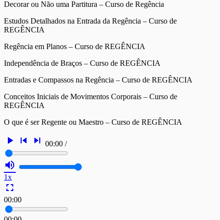
Decorar ou Não uma Partitura – Curso de Regência
Estudos Detalhados na Entrada da Regência – Curso de
REGÊNCIA
Regência em Planos – Curso de REGÊNCIA
Independência de Braços – Curso de REGÊNCIA
Entradas e Compassos na Regência – Curso de REGÊNCIA
Conceitos Iniciais de Movimentos Corporais – Curso de
REGÊNCIA
O que é ser Regente ou Maestro – Curso de REGÊNCIA
play_arrow
skip_previous
skip_next
00:00
/
volume_up
1x
fullscreen
00:00
00:00