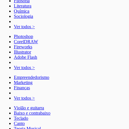
Filosofia
Literatura
Química
Sociologia
Ver todos >
Photoshop
CorelDRAW
Fireworks
Illustrator
Adobe Flash
Ver todos >
Empreendedorismo
Marketing
Finanças
Ver todos >
Violão e guitarra
Baixo e contrabaixo
Teclado
Canto
Teoria Musical