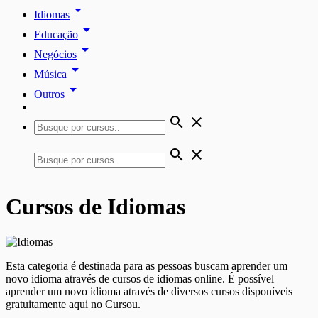
arrow_drop_down
Idiomas
arrow_drop_down
Educação
arrow_drop_down
Negócios
arrow_drop_down
Música
arrow_drop_down
Outros
search
close
search
close
Cursos de Idiomas
Esta categoria é destinada para as pessoas buscam aprender um
novo idioma através de cursos de idiomas online. É possível
aprender um novo idioma através de diversos cursos disponíveis
gratuitamente aqui no Cursou.