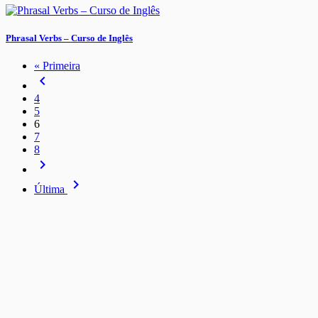
Phrasal Verbs – Curso de Inglês
« Primeira
navigate_before
4
5
6
7
8
navigate_next
navigate_next
Última