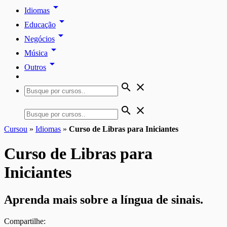
arrow_drop_down
Idiomas
arrow_drop_down
Educação
arrow_drop_down
Negócios
arrow_drop_down
Música
arrow_drop_down
Outros
search
close
search
close
Cursou
»
Idiomas
»
Curso de Libras para Iniciantes
Curso de Libras para
Iniciantes
Aprenda mais sobre a língua de sinais.
Compartilhe: