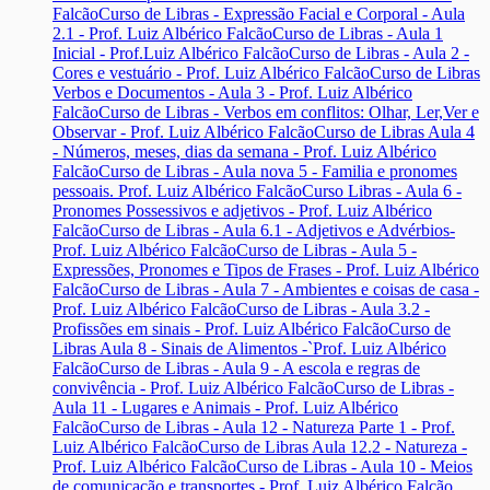
Falcão
Curso de Libras - Expressão Facial e Corporal - Aula
2.1 - Prof. Luiz Albérico Falcão
Curso de Libras - Aula 1
Inicial - Prof.Luiz Albérico Falcão
Curso de Libras - Aula 2 -
Cores e vestuário - Prof. Luiz Albérico Falcão
Curso de Libras
Verbos e Documentos - Aula 3 - Prof. Luiz Albérico
Falcão
Curso de Libras - Verbos em conflitos: Olhar, Ler,Ver e
Observar - Prof. Luiz Albérico Falcão
Curso de Libras Aula 4
- Números, meses, dias da semana - Prof. Luiz Albérico
Falcão
Curso de Libras - Aula nova 5 - Familia e pronomes
pessoais. Prof. Luiz Albérico Falcão
Curso Libras - Aula 6 -
Pronomes Possessivos e adjetivos - Prof. Luiz Albérico
Falcão
Curso de Libras - Aula 6.1 - Adjetivos e Advérbios-
Prof. Luiz Albérico Falcão
Curso de Libras - Aula 5 -
Expressões, Pronomes e Tipos de Frases - Prof. Luiz Albérico
Falcão
Curso de Libras - Aula 7 - Ambientes e coisas de casa -
Prof. Luiz Albérico Falcão
Curso de Libras - Aula 3.2 -
Profissões em sinais - Prof. Luiz Albérico Falcão
Curso de
Libras Aula 8 - Sinais de Alimentos -`Prof. Luiz Albérico
Falcão
Curso de Libras - Aula 9 - A escola e regras de
convivência - Prof. Luiz Albérico Falcão
Curso de Libras -
Aula 11 - Lugares e Animais - Prof. Luiz Albérico
Falcão
Curso de Libras - Aula 12 - Natureza Parte 1 - Prof.
Luiz Albérico Falcão
Curso de Libras Aula 12.2 - Natureza -
Prof. Luiz Albérico Falcão
Curso de Libras - Aula 10 - Meios
de comunicação e transportes - Prof. Luiz Albérico Falcão