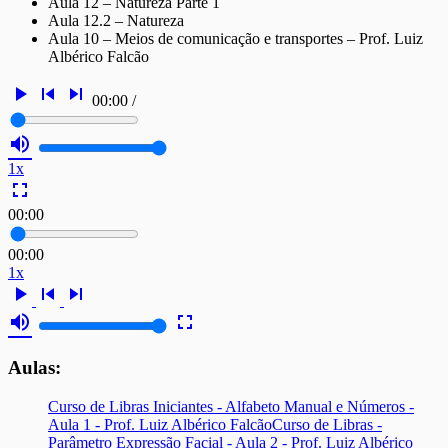
Aula 12 – Natureza Parte 1
Aula 12.2 – Natureza
Aula 10 – Meios de comunicação e transportes – Prof. Luiz
Albérico Falcão
play_arrow
skip_previous
skip_next
00:00
/
volume_up
1x
fullscreen
00:00
00:00
1x
play_arrow
skip_previous
skip_next
volume_up
fullscreen
Aulas:
Curso de Libras Iniciantes - Alfabeto Manual e Números -
Aula 1 - Prof. Luiz Albérico Falcão
Curso de Libras -
Parâmetro Expressão Facial - Aula 2 - Prof. Luiz Albérico