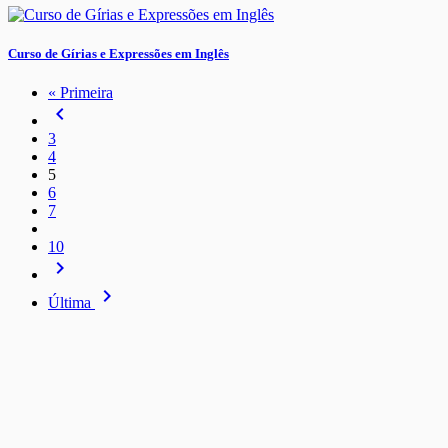
Curso de Gírias e Expressões em Inglês
« Primeira
navigate_before
3
4
5
6
7
10
navigate_next
navigate_next
Última