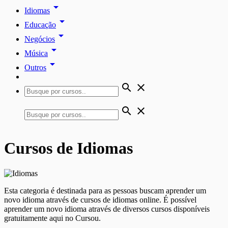
arrow_drop_down
Idiomas
arrow_drop_down
Educação
arrow_drop_down
Negócios
arrow_drop_down
Música
arrow_drop_down
Outros
search
close
search
close
Cursos de Idiomas
Esta categoria é destinada para as pessoas buscam aprender um
novo idioma através de cursos de idiomas online. É possível
aprender um novo idioma através de diversos cursos disponíveis
gratuitamente aqui no Cursou.