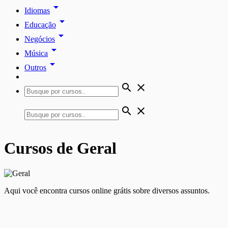
arrow_drop_down
Idiomas
arrow_drop_down
Educação
arrow_drop_down
Negócios
arrow_drop_down
Música
arrow_drop_down
Outros
search
close
search
close
Cursos de Geral
Aqui você encontra cursos online grátis sobre diversos assuntos.