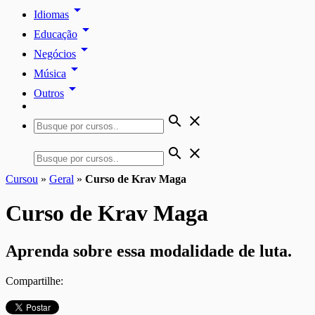
arrow_drop_down
Idiomas
arrow_drop_down
Educação
arrow_drop_down
Negócios
arrow_drop_down
Música
arrow_drop_down
Outros
search
close
search
close
Cursou
»
Geral
»
Curso de Krav Maga
Curso de Krav Maga
Aprenda sobre essa modalidade de luta.
Compartilhe: