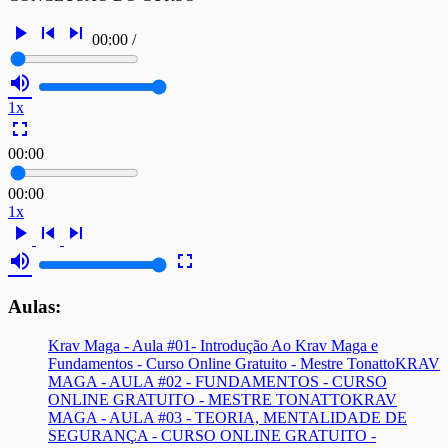
play_arrow
skip_previous
skip_next
00:00
/
volume_up
1x
fullscreen
00:00
00:00
1x
play_arrow
skip_previous
skip_next
volume_up
fullscreen
Aulas:
Krav Maga - Aula #01- Introdução Ao Krav Maga e
Fundamentos - Curso Online Gratuito - Mestre Tonatto
KRAV
MAGA - AULA #02 - FUNDAMENTOS - CURSO
ONLINE GRATUITO - MESTRE TONATTO
KRAV
MAGA - AULA #03 - TEORIA, MENTALIDADE DE
SEGURANÇA - CURSO ONLINE GRATUITO -