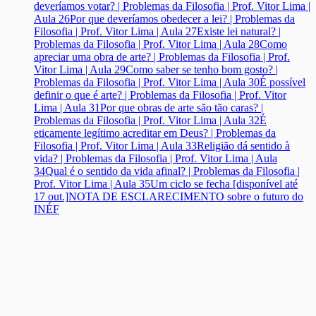
deveríamos votar? | Problemas da Filosofia | Prof. Vitor Lima |
Aula 26
Por que deveríamos obedecer a lei? | Problemas da
Filosofia | Prof. Vitor Lima | Aula 27
Existe lei natural? |
Problemas da Filosofia | Prof. Vitor Lima | Aula 28
Como
apreciar uma obra de arte? | Problemas da Filosofia | Prof.
Vitor Lima | Aula 29
Como saber se tenho bom gosto? |
Problemas da Filosofia | Prof. Vitor Lima | Aula 30
É possível
definir o que é arte? | Problemas da Filosofia | Prof. Vitor
Lima | Aula 31
Por que obras de arte são tão caras? |
Problemas da Filosofia | Prof. Vitor Lima | Aula 32
É
eticamente legítimo acreditar em Deus? | Problemas da
Filosofia | Prof. Vitor Lima | Aula 33
Religião dá sentido à
vida? | Problemas da Filosofia | Prof. Vitor Lima | Aula
34
Qual é o sentido da vida afinal? | Problemas da Filosofia |
Prof. Vitor Lima | Aula 35
Um ciclo se fecha [disponível até
17 out.]
NOTA DE ESCLARECIMENTO sobre o futuro do
INÉF