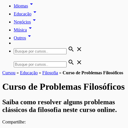
arrow_drop_down
Idiomas
arrow_drop_down
Educação
arrow_drop_down
Negócios
arrow_drop_down
Música
arrow_drop_down
Outros
search
close
search
close
Cursou
»
Educação
»
Filosofia
»
Curso de Problemas Filosóficos
Curso de Problemas Filosóficos
Saiba como resolver alguns problemas
clássicos da filosofia neste curso online.
Compartilhe: