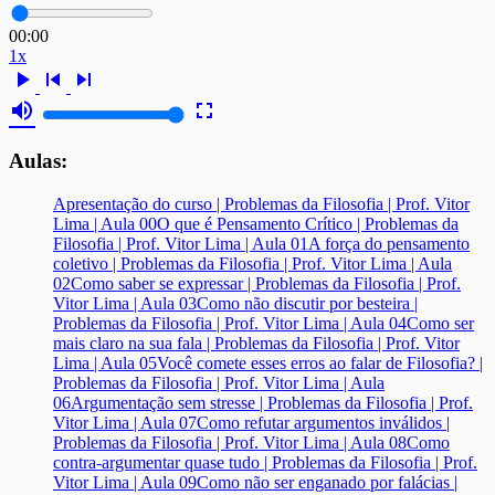
00:00
1x
play_arrow
skip_previous
skip_next
volume_up
fullscreen
Aulas:
Apresentação do curso | Problemas da Filosofia | Prof. Vitor
Lima | Aula 00
O que é Pensamento Crítico | Problemas da
Filosofia | Prof. Vitor Lima | Aula 01
A força do pensamento
coletivo | Problemas da Filosofia | Prof. Vitor Lima | Aula
02
Como saber se expressar | Problemas da Filosofia | Prof.
Vitor Lima | Aula 03
Como não discutir por besteira |
Problemas da Filosofia | Prof. Vitor Lima | Aula 04
Como ser
mais claro na sua fala | Problemas da Filosofia | Prof. Vitor
Lima | Aula 05
Você comete esses erros ao falar de Filosofia? |
Problemas da Filosofia | Prof. Vitor Lima | Aula
06
Argumentação sem stresse | Problemas da Filosofia | Prof.
Vitor Lima | Aula 07
Como refutar argumentos inválidos |
Problemas da Filosofia | Prof. Vitor Lima | Aula 08
Como
contra-argumentar quase tudo | Problemas da Filosofia | Prof.
Vitor Lima | Aula 09
Como não ser enganado por falácias |