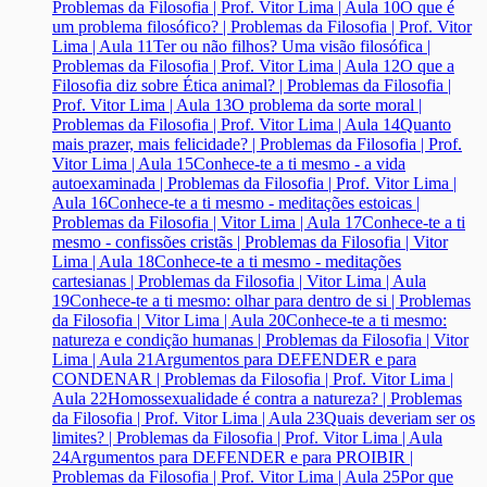
Problemas da Filosofia | Prof. Vitor Lima | Aula 10
O que é
um problema filosófico? | Problemas da Filosofia | Prof. Vitor
Lima | Aula 11
Ter ou não filhos? Uma visão filosófica |
Problemas da Filosofia | Prof. Vitor Lima | Aula 12
O que a
Filosofia diz sobre Ética animal? | Problemas da Filosofia |
Prof. Vitor Lima | Aula 13
O problema da sorte moral |
Problemas da Filosofia | Prof. Vitor Lima | Aula 14
Quanto
mais prazer, mais felicidade? | Problemas da Filosofia | Prof.
Vitor Lima | Aula 15
Conhece-te a ti mesmo - a vida
autoexaminada | Problemas da Filosofia | Prof. Vitor Lima |
Aula 16
Conhece-te a ti mesmo - meditações estoicas |
Problemas da Filosofia | Vitor Lima | Aula 17
Conhece-te a ti
mesmo - confissões cristãs | Problemas da Filosofia | Vitor
Lima | Aula 18
Conhece-te a ti mesmo - meditações
cartesianas | Problemas da Filosofia | Vitor Lima | Aula
19
Conhece-te a ti mesmo: olhar para dentro de si | Problemas
da Filosofia | Vitor Lima | Aula 20
Conhece-te a ti mesmo:
natureza e condição humanas | Problemas da Filosofia | Vitor
Lima | Aula 21
Argumentos para DEFENDER e para
CONDENAR | Problemas da Filosofia | Prof. Vitor Lima |
Aula 22
Homossexualidade é contra a natureza? | Problemas
da Filosofia | Prof. Vitor Lima | Aula 23
Quais deveriam ser os
limites? | Problemas da Filosofia | Prof. Vitor Lima | Aula
24
Argumentos para DEFENDER e para PROIBIR |
Problemas da Filosofia | Prof. Vitor Lima | Aula 25
Por que