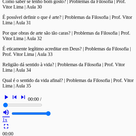
Como saber se tenho bom gosto? | Problemas da Filosofia | Prof.
Vitor Lima | Aula 30
É possível definir o que é arte? | Problemas da Filosofia | Prof. Vitor
Lima | Aula 31
Por que obras de arte são tão caras? | Problemas da Filosofia | Prof.
Vitor Lima | Aula 32
É eticamente legítimo acreditar em Deus? | Problemas da Filosofia |
Prof. Vitor Lima | Aula 33
Religião dá sentido à vida? | Problemas da Filosofia | Prof. Vitor
Lima | Aula 34
Qual é o sentido da vida afinal? | Problemas da Filosofia | Prof. Vitor
Lima | Aula 35
play_arrow
skip_previous
skip_next
00:00
/
volume_up
1x
fullscreen
00:00