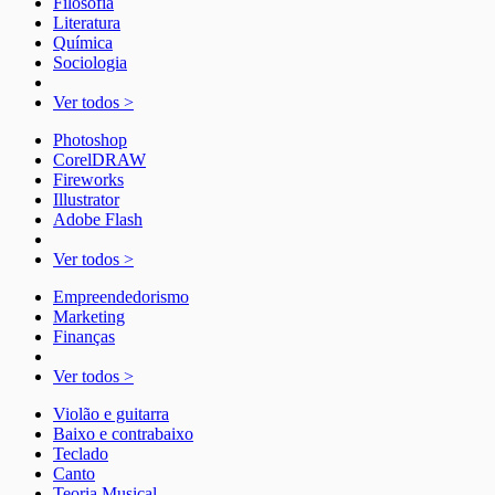
Filosofia
Literatura
Química
Sociologia
Ver todos >
Photoshop
CorelDRAW
Fireworks
Illustrator
Adobe Flash
Ver todos >
Empreendedorismo
Marketing
Finanças
Ver todos >
Violão e guitarra
Baixo e contrabaixo
Teclado
Canto
Teoria Musical