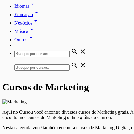
arrow_drop_down
Idiomas
arrow_drop_down
Educação
arrow_drop_down
Negócios
arrow_drop_down
Música
arrow_drop_down
Outros
search
close
search
close
Cursos de Marketing
Aqui no Cursou você encontra diversos cursos de Marketing grátis. Apr
encontra nos cursos de Marketing online grátis do Cursou.
Nesta categoria você também encontra cursos de Marketing Digital, on