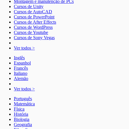
Montagem e manutenção de PCs
Cursos de Unity
Cursos de AutoCAD
Cursos de PowerPoint
Cursos de After Effects
Cursos de WordPress
Cursos de Youtube
Cursos de Sony Vegas
Ver todos >
Inglês
Espanhol
Francês
Italiano
Alemão
Ver todos >
Português
Matemática
Física
História
Biologia
Geografia