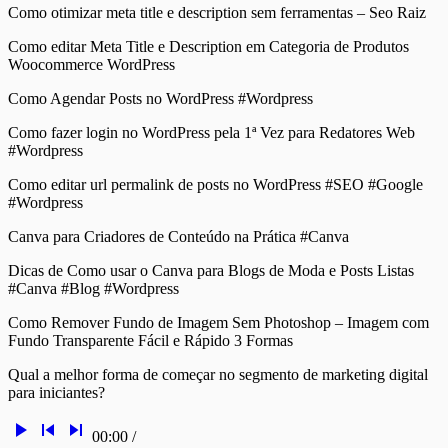
Como otimizar meta title e description sem ferramentas – Seo Raiz
Como editar Meta Title e Description em Categoria de Produtos
Woocommerce WordPress
Como Agendar Posts no WordPress #Wordpress
Como fazer login no WordPress pela 1ª Vez para Redatores Web
#Wordpress
Como editar url permalink de posts no WordPress #SEO #Google
#Wordpress
Canva para Criadores de Conteúdo na Prática #Canva
Dicas de Como usar o Canva para Blogs de Moda e Posts Listas
#Canva #Blog #Wordpress
Como Remover Fundo de Imagem Sem Photoshop – Imagem com
Fundo Transparente Fácil e Rápido 3 Formas
Qual a melhor forma de começar no segmento de marketing digital
para iniciantes?
play_arrow
skip_previous
skip_next
00:00
/