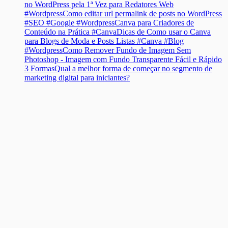
no WordPress pela 1ª Vez para Redatores Web
#Wordpress
Como editar url permalink de posts no WordPress
#SEO #Google #Wordpress
Canva para Criadores de
Conteúdo na Prática #Canva
Dicas de Como usar o Canva
para Blogs de Moda e Posts Listas #Canva #Blog
#Wordpress
Como Remover Fundo de Imagem Sem
Photoshop - Imagem com Fundo Transparente Fácil e Rápido
3 Formas
Qual a melhor forma de começar no segmento de
marketing digital para iniciantes?