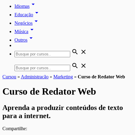
arrow_drop_down
Idiomas
arrow_drop_down
Educação
arrow_drop_down
Negócios
arrow_drop_down
Música
arrow_drop_down
Outros
search
close
search
close
Cursou
»
Administração
»
Marketing
»
Curso de Redator Web
Curso de Redator Web
Aprenda a produzir conteúdos de texto
para a internet.
Compartilhe: