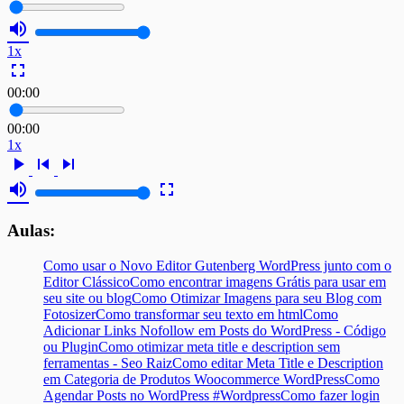
volume_up
1x
fullscreen
00:00
00:00
1x
play_arrow
skip_previous
skip_next
volume_up
fullscreen
Aulas:
Como usar o Novo Editor Gutenberg WordPress junto com o
Editor Clássico
Como encontrar imagens Grátis para usar em
seu site ou blog
Como Otimizar Imagens para seu Blog com
Fotosizer
Como transformar seu texto em html
Como
Adicionar Links Nofollow em Posts do WordPress - Código
ou Plugin
Como otimizar meta title e description sem
ferramentas - Seo Raiz
Como editar Meta Title e Description
em Categoria de Produtos Woocommerce WordPress
Como
Agendar Posts no WordPress #Wordpress
Como fazer login