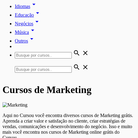
arrow_drop_down
Idiomas
arrow_drop_down
Educação
arrow_drop_down
Negócios
arrow_drop_down
Música
arrow_drop_down
Outros
search
close
search
close
Cursos de Marketing
Aqui no Cursou você encontra diversos cursos de Marketing grátis.
Aprenda a criar valor e satisfação no cliente, criar estratégias de
vendas, comunicações e desenvolvimento do negócio. Isso e muito
mais você encontra nos cursos de Marketing online grátis do
Cursou.