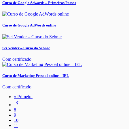
Curso de Google Adwords – Primeiros Passos
Curso de Google AdWords online
Sei Vender – Curso do Sebrae
Com certificado
Curso de Marketing Pessoal online – IEL
Com certificado
« Primeira
navigate_before
8
9
10
11