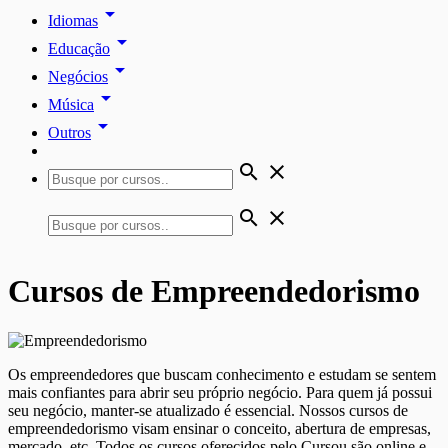
arrow_drop_down
Idiomas
arrow_drop_down
Educação
arrow_drop_down
Negócios
arrow_drop_down
Música
arrow_drop_down
Outros
search
close
search
close
Cursos de Empreendedorismo
Os empreendedores que buscam conhecimento e estudam se sentem
mais confiantes para abrir seu próprio negócio. Para quem já possui
seu negócio, manter-se atualizado é essencial. Nossos cursos de
empreendedorismo visam ensinar o conceito, abertura de empresas,
mercado, etc. Todos os cursos oferecidos pelo Cursou são online e