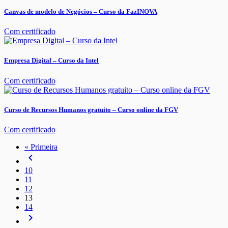
Canvas de modelo de Negócios – Curso da FazINOVA
Com certificado
Empresa Digital – Curso da Intel
Com certificado
Curso de Recursos Humanos gratuito – Curso online da FGV
Com certificado
« Primeira
navigate_before
10
11
12
13
14
navigate_next