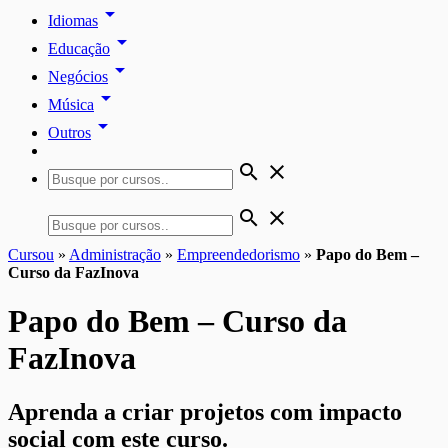
arrow_drop_down
Idiomas
arrow_drop_down
Educação
arrow_drop_down
Negócios
arrow_drop_down
Música
arrow_drop_down
Outros
search
close
search
close
Cursou
»
Administração
»
Empreendedorismo
»
Papo do Bem –
Curso da FazInova
Papo do Bem – Curso da
FazInova
Aprenda a criar projetos com impacto
social com este curso.