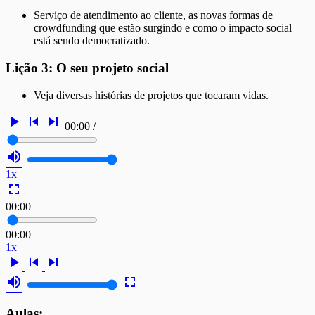
Serviço de atendimento ao cliente, as novas formas de
crowdfunding que estão surgindo e como o impacto social
está sendo democratizado.
Lição 3: O seu projeto social
Veja diversas histórias de projetos que tocaram vidas.
play_arrow
skip_previous
skip_next
00:00
/
volume_up
1x
fullscreen
00:00
00:00
1x
play_arrow
skip_previous
skip_next
volume_up
fullscreen
Aulas: