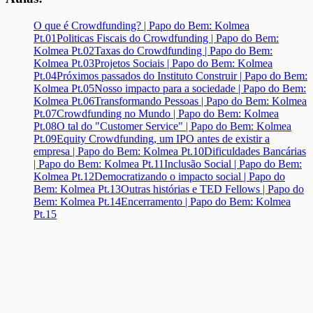
O que é Crowdfunding? | Papo do Bem: Kolmea
Pt.01
Politicas Fiscais do Crowdfunding | Papo do Bem:
Kolmea Pt.02
Taxas do Crowdfunding | Papo do Bem:
Kolmea Pt.03
Projetos Sociais | Papo do Bem: Kolmea
Pt.04
Próximos passados do Instituto Construir | Papo do Bem:
Kolmea Pt.05
Nosso impacto para a sociedade | Papo do Bem:
Kolmea Pt.06
Transformando Pessoas | Papo do Bem: Kolmea
Pt.07
Crowdfunding no Mundo | Papo do Bem: Kolmea
Pt.08
O tal do "Customer Service" | Papo do Bem: Kolmea
Pt.09
Equity Crowdfunding, um IPO antes de existir a
empresa | Papo do Bem: Kolmea Pt.10
Dificuldades Bancárias
| Papo do Bem: Kolmea Pt.11
Inclusão Social | Papo do Bem:
Kolmea Pt.12
Democratizando o impacto social | Papo do
Bem: Kolmea Pt.13
Outras histórias e TED Fellows | Papo do
Bem: Kolmea Pt.14
Encerramento | Papo do Bem: Kolmea
Pt.15