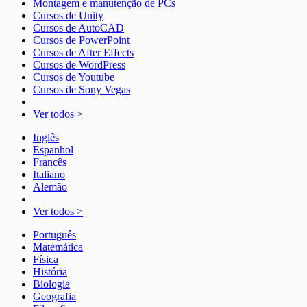
Montagem e manutenção de PCs
Cursos de Unity
Cursos de AutoCAD
Cursos de PowerPoint
Cursos de After Effects
Cursos de WordPress
Cursos de Youtube
Cursos de Sony Vegas
Ver todos >
Inglês
Espanhol
Francês
Italiano
Alemão
Ver todos >
Português
Matemática
Física
História
Biologia
Geografia