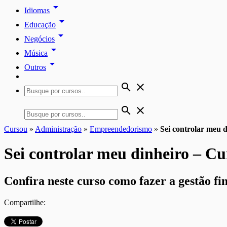
arrow_drop_down
Idiomas
arrow_drop_down
Educação
arrow_drop_down
Negócios
arrow_drop_down
Música
arrow_drop_down
Outros
search
close
search
close
Cursou
»
Administração
»
Empreendedorismo
»
Sei controlar meu
Sei controlar meu dinheiro – 
Confira neste curso como fazer a gestão fi
Compartilhe: