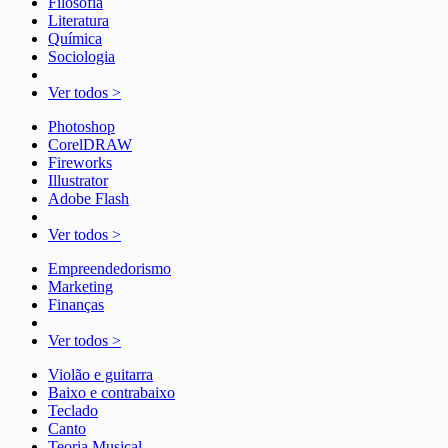
Filosofia
Literatura
Química
Sociologia
Ver todos >
Photoshop
CorelDRAW
Fireworks
Illustrator
Adobe Flash
Ver todos >
Empreendedorismo
Marketing
Finanças
Ver todos >
Violão e guitarra
Baixo e contrabaixo
Teclado
Canto
Teoria Musical