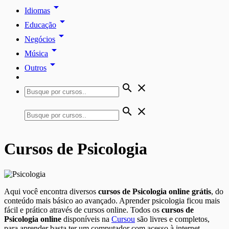
arrow_drop_down
Idiomas
arrow_drop_down
Educação
arrow_drop_down
Negócios
arrow_drop_down
Música
arrow_drop_down
Outros
search
close
search
close
Cursos de Psicologia
Aqui você encontra diversos
cursos de Psicologia online grátis
, do
conteúdo mais básico ao avançado. Aprender psicologia ficou mais
fácil e prático através de cursos online. Todos os
cursos de
Psicologia online
disponíveis na
Cursou
são livres e completos,
para aprender basta ter um computador com acesso à internet.