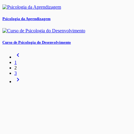
Psicologia da Aprendizagem
Curso de Psicologia do Desenvolvimento
navigate_before
1
2
3
navigate_next