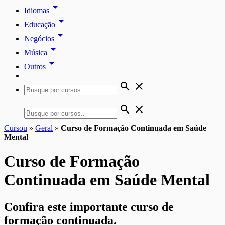
arrow_drop_down
Idiomas
arrow_drop_down
Educação
arrow_drop_down
Negócios
arrow_drop_down
Música
arrow_drop_down
Outros
search
close
search
close
Cursou
»
Geral
»
Curso de Formação Continuada em Saúde
Mental
Curso de Formação
Continuada em Saúde Mental
Confira este importante curso de
formação continuada.