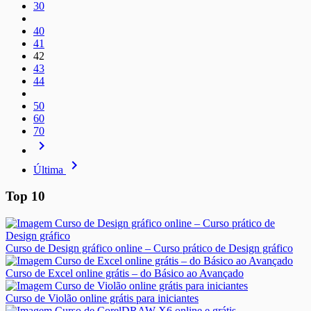
30
40
41
42
43
44
50
60
70
navigate_next
navigate_next
Última
Top 10
Curso de Design gráfico online – Curso prático de Design gráfico
Curso de Excel online grátis – do Básico ao Avançado
Curso de Violão online grátis para iniciantes