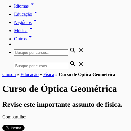
arrow_drop_down
Idiomas
arrow_drop_down
Educação
arrow_drop_down
Negócios
arrow_drop_down
Música
arrow_drop_down
Outros
search
close
search
close
Cursou
»
Educação
»
Física
»
Curso de Óptica Geométrica
Curso de Óptica Geométrica
Revise este importante assunto de física.
Compartilhe: