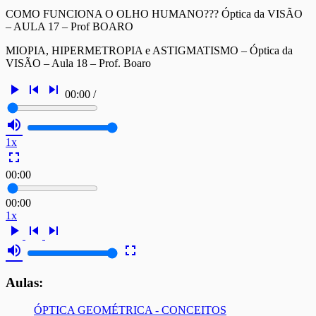
COMO FUNCIONA O OLHO HUMANO??? Óptica da VISÃO
– AULA 17 – Prof BOARO
MIOPIA, HIPERMETROPIA e ASTIGMATISMO – Óptica da
VISÃO – Aula 18 – Prof. Boaro
play_arrow
skip_previous
skip_next
00:00
/
volume_up
1x
fullscreen
00:00
00:00
1x
play_arrow
skip_previous
skip_next
volume_up
fullscreen
Aulas:
ÓPTICA GEOMÉTRICA - CONCEITOS