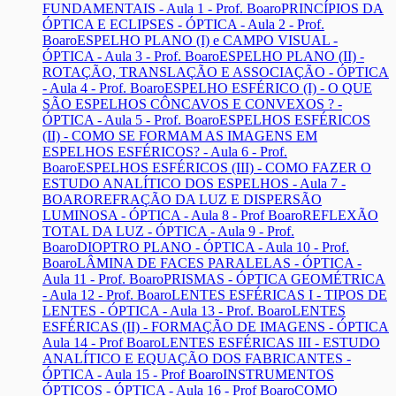
FUNDAMENTAIS - Aula 1 - Prof. Boaro
PRINCÍPIOS DA
ÓPTICA E ECLIPSES - ÓPTICA - Aula 2 - Prof.
Boaro
ESPELHO PLANO (I) e CAMPO VISUAL -
ÓPTICA - Aula 3 - Prof. Boaro
ESPELHO PLANO (II) -
ROTAÇÃO, TRANSLAÇÃO E ASSOCIAÇÃO - ÓPTICA
- Aula 4 - Prof. Boaro
ESPELHO ESFÉRICO (I) - O QUE
SÃO ESPELHOS CÔNCAVOS E CONVEXOS ? -
ÓPTICA - Aula 5 - Prof. Boaro
ESPELHOS ESFÉRICOS
(II) - COMO SE FORMAM AS IMAGENS EM
ESPELHOS ESFÉRICOS? - Aula 6 - Prof.
Boaro
ESPELHOS ESFÉRICOS (III) - COMO FAZER O
ESTUDO ANALÍTICO DOS ESPELHOS - Aula 7 -
BOARO
REFRAÇÃO DA LUZ E DISPERSÃO
LUMINOSA - ÓPTICA - Aula 8 - Prof Boaro
REFLEXÃO
TOTAL DA LUZ - ÓPTICA - Aula 9 - Prof.
Boaro
DIOPTRO PLANO - ÓPTICA - Aula 10 - Prof.
Boaro
LÂMINA DE FACES PARALELAS - ÓPTICA -
Aula 11 - Prof. Boaro
PRISMAS - ÓPTICA GEOMÉTRICA
- Aula 12 - Prof. Boaro
LENTES ESFÉRICAS I - TIPOS DE
LENTES - ÓPTICA - Aula 13 - Prof. Boaro
LENTES
ESFÉRICAS (II) - FORMAÇÃO DE IMAGENS - ÓPTICA
Aula 14 - Prof Boaro
LENTES ESFÉRICAS III - ESTUDO
ANALÍTICO E EQUAÇÃO DOS FABRICANTES -
ÓPTICA - Aula 15 - Prof Boaro
INSTRUMENTOS
ÓPTICOS - ÓPTICA - Aula 16 - Prof Boaro
COMO