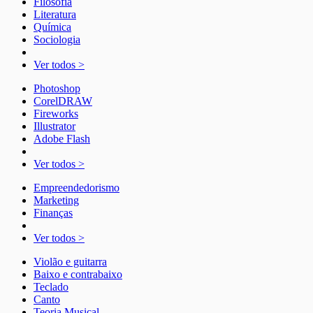
Filosofia
Literatura
Química
Sociologia
Ver todos >
Photoshop
CorelDRAW
Fireworks
Illustrator
Adobe Flash
Ver todos >
Empreendedorismo
Marketing
Finanças
Ver todos >
Violão e guitarra
Baixo e contrabaixo
Teclado
Canto
Teoria Musical