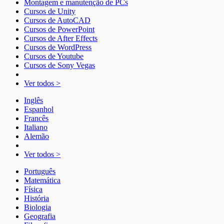
Montagem e manutenção de PCs
Cursos de Unity
Cursos de AutoCAD
Cursos de PowerPoint
Cursos de After Effects
Cursos de WordPress
Cursos de Youtube
Cursos de Sony Vegas
Ver todos >
Inglês
Espanhol
Francês
Italiano
Alemão
Ver todos >
Português
Matemática
Física
História
Biologia
Geografia