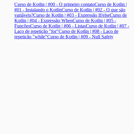
Curso de Kotlin | #00 - O primeiro contato
Curso de Kotlin |
#01 - Instalando o Kotlin
Curso de Kotlin | #02 - O que são
variáveis?
Curso de Kotlin | #03 - Expressão If/else
Curso de
Kotlin | #04 - Expressão When
Curso de Kotlin | #05 -
Funções
Curso de Kotlin | #06 - Listas
Curso de Kotlin | #07 -
Laço de repetição "for"
Curso de Kotlin | #08 - Laço de
repetição "while"
Curso de Kotlin | #09 - Null Safety