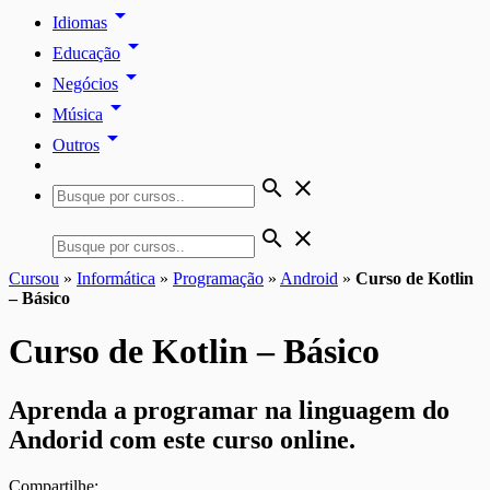
arrow_drop_down
Idiomas
arrow_drop_down
Educação
arrow_drop_down
Negócios
arrow_drop_down
Música
arrow_drop_down
Outros
search
close
search
close
Cursou
»
Informática
»
Programação
»
Android
»
Curso de Kotlin
– Básico
Curso de Kotlin – Básico
Aprenda a programar na linguagem do
Andorid com este curso online.
Compartilhe: