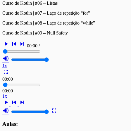
Curso de Kotlin | #06 – Listas
Curso de Kotlin | #07 – Laço de repetição “for”
Curso de Kotlin | #08 – Laço de repetição “while”
Curso de Kotlin | #09 – Null Safety
play_arrow
skip_previous
skip_next
00:00
/
volume_up
1x
fullscreen
00:00
00:00
1x
play_arrow
skip_previous
skip_next
volume_up
fullscreen
Aulas: