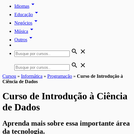
arrow_drop_down
Idiomas
arrow_drop_down
Educação
arrow_drop_down
Negócios
arrow_drop_down
Música
arrow_drop_down
Outros
search
close
search
close
Cursou
»
Informática
»
Programação
»
Curso de Introdução à
Ciência de Dados
Curso de Introdução à Ciência
de Dados
Aprenda mais sobre essa importante área
da tecnologia.