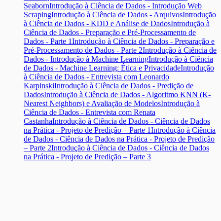
Seaborn
Introdução à Ciência de Dados - Introdução Web
Scraping
Introdução à Ciência de Dados - Arquivos
Introdução
à Ciência de Dados - KDD e Análise de Dados
Introdução à
Ciência de Dados - Preparação e Pré-Processamento de
Dados - Parte 1
Introdução à Ciência de Dados - Preparação e
Pré-Processamento de Dados - Parte 2
Introdução à Ciência de
Dados - Introdução à Machine Learning
Introdução à Ciência
de Dados - Machine Learning: Ética e Privacidade
Introdução
à Ciência de Dados - Entrevista com Leonardo
Karpinski
Introdução à Ciência de Dados - Predição de
Dados
Introdução à Ciência de Dados - Algoritmo KNN (K-
Nearest Neighbors) e Avaliação de Modelos
Introdução à
Ciência de Dados - Entrevista com Renata
Castanha
Introdução à Ciência de Dados - Ciência de Dados
na Prática - Projeto de Predição – Parte 1
Introdução à Ciência
de Dados - Ciência de Dados na Prática - Projeto de Predição
– Parte 2
Introdução à Ciência de Dados - Ciência de Dados
na Prática - Projeto de Predição – Parte 3