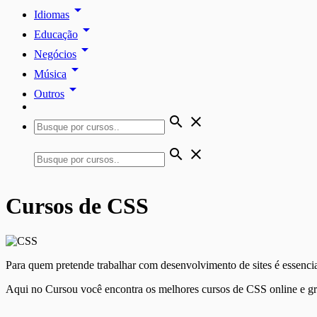
arrow_drop_down
Idiomas
arrow_drop_down
Educação
arrow_drop_down
Negócios
arrow_drop_down
Música
arrow_drop_down
Outros
search
close
search
close
Cursos de CSS
Para quem pretende trabalhar com desenvolvimento de sites é essen
Aqui no Cursou você encontra os melhores cursos de CSS online e grát