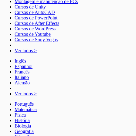
Montagem e manutenção de PCs
Cursos de Unity
Cursos de AutoCAD
Cursos de PowerPoint
Cursos de After Effects
Cursos de WordPress
Cursos de Youtube
Cursos de Sony Vegas
Ver todos >
Inglês
Espanhol
Francês
Italiano
Alemão
Ver todos >
Português
Matemática
Física
História
Biologia
Geografia