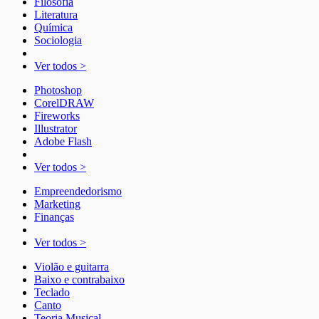
Filosofia
Literatura
Química
Sociologia
Ver todos >
Photoshop
CorelDRAW
Fireworks
Illustrator
Adobe Flash
Ver todos >
Empreendedorismo
Marketing
Finanças
Ver todos >
Violão e guitarra
Baixo e contrabaixo
Teclado
Canto
Teoria Musical