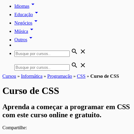
arrow_drop_down
Idiomas
arrow_drop_down
Educação
arrow_drop_down
Negócios
arrow_drop_down
Música
arrow_drop_down
Outros
search
close
search
close
Cursou
»
Informática
»
Programação
»
CSS
»
Curso de CSS
Curso de CSS
Aprenda a começar a programar em CSS
com este curso online e gratuito.
Compartilhe: