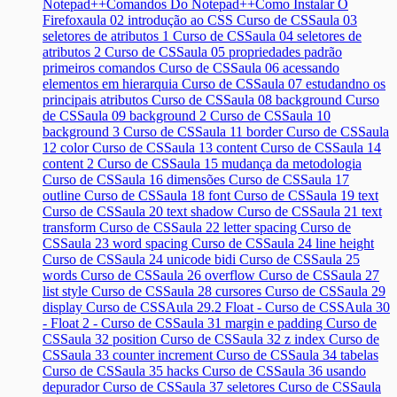
Notepad++
Comandos Do Notepad++
Como Instalar O
Firefox
aula 02 introdução ao CSS Curso de CSS
aula 03
seletores de atributos 1 Curso de CSS
aula 04 seletores de
atributos 2 Curso de CSS
aula 05 propriedades padrão
primeiros comandos Curso de CSS
aula 06 acessando
elementos em hierarquia Curso de CSS
aula 07 estudandno os
principais atributos Curso de CSS
aula 08 background Curso
de CSS
aula 09 background 2 Curso de CSS
aula 10
background 3 Curso de CSS
aula 11 border Curso de CSS
aula
12 color Curso de CSS
aula 13 content Curso de CSS
aula 14
content 2 Curso de CSS
aula 15 mudança da metodologia
Curso de CSS
aula 16 dimensões Curso de CSS
aula 17
outline Curso de CSS
aula 18 font Curso de CSS
aula 19 text
Curso de CSS
aula 20 text shadow Curso de CSS
aula 21 text
transform Curso de CSS
aula 22 letter spacing Curso de
CSS
aula 23 word spacing Curso de CSS
aula 24 line height
Curso de CSS
aula 24 unicode bidi Curso de CSS
aula 25
words Curso de CSS
aula 26 overflow Curso de CSS
aula 27
list style Curso de CSS
aula 28 cursores Curso de CSS
aula 29
display Curso de CSS
Aula 29.2 Float - Curso de CSS
Aula 30
- Float 2 - Curso de CSS
aula 31 margin e padding Curso de
CSS
aula 32 position Curso de CSS
aula 32 z index Curso de
CSS
aula 33 counter increment Curso de CSS
aula 34 tabelas
Curso de CSS
aula 35 hacks Curso de CSS
aula 36 usando
depurador Curso de CSS
aula 37 seletores Curso de CSS
aula