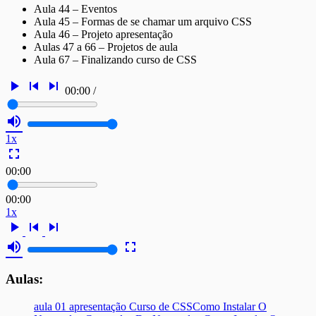
Aula 44 – Eventos
Aula 45 – Formas de se chamar um arquivo CSS
Aula 46 – Projeto apresentação
Aulas 47 a 66 – Projetos de aula
Aula 67 – Finalizando curso de CSS
play_arrow
skip_previous
skip_next
00:00
/
volume_up
1x
fullscreen
00:00
00:00
1x
play_arrow
skip_previous
skip_next
volume_up
fullscreen
Aulas:
aula 01 apresentação Curso de CSS
Como Instalar O