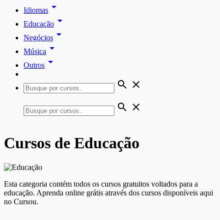
arrow_drop_down
Idiomas
arrow_drop_down
Educação
arrow_drop_down
Negócios
arrow_drop_down
Música
arrow_drop_down
Outros
search
close
search
close
Cursos de Educação
Esta categoria contém todos os cursos gratuitos voltados para a
educação. Aprenda online grátis através dos cursos disponíveis aqui
no Cursou.