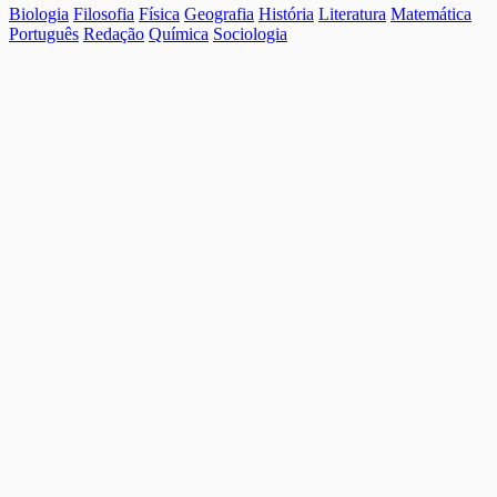
Biologia
Filosofia
Física
Geografia
História
Literatura
Matemática
Português
Redação
Química
Sociologia