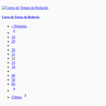
Curso de Temas da Redação
« Primeira
navigate_before
10
20
30
31
32
33
34
40
50
60
navigate_next
navigate_next
Última