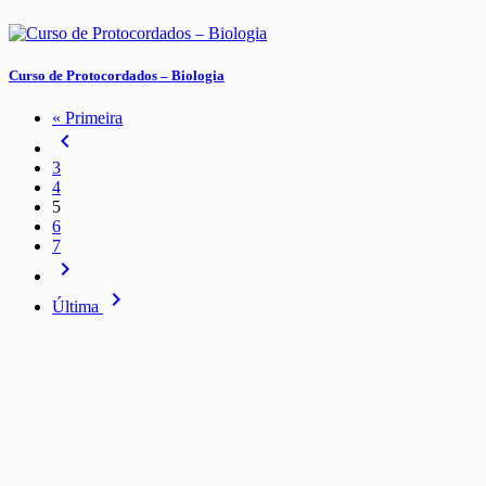
Curso de Protocordados – Biologia
« Primeira
navigate_before
3
4
5
6
7
navigate_next
navigate_next
Última