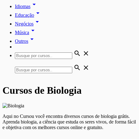
arrow_drop_down
Idiomas
arrow_drop_down
Educação
arrow_drop_down
Negócios
arrow_drop_down
Música
arrow_drop_down
Outros
search
close
search
close
Cursos de Biologia
Aqui no Cursou você encontra diversos cursos de biologia grátis.
Aprenda biologia, a ciência que estuda os seres vivos, de forma fácil
e objetiva com os melhores cursos online e gratuito.