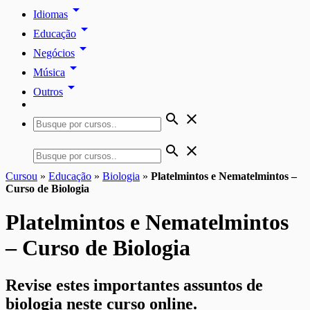
arrow_drop_down
Idiomas
arrow_drop_down
Educação
arrow_drop_down
Negócios
arrow_drop_down
Música
arrow_drop_down
Outros
search
close
search
close
Cursou
»
Educação
»
Biologia
»
Platelmintos e Nematelmintos –
Curso de Biologia
Platelmintos e Nematelmintos
– Curso de Biologia
Revise estes importantes assuntos de
biologia neste curso online.