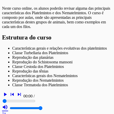
Neste curso online, os alunos poderão revisar alguma das principais
características dos Platelmintos e dos Nematelmintos. O curso é
composto por aulas, onde são apresentadas as principais
características destes grupos de animais, bem como exemplos em
cada um dos filos.
Estrutura do curso
Características gerais e relações evolutivas dos platelmintos
Classe Turbellaria dos Platelmintos
Reprodução das planárias
Reprodução do Schistosoma mansoni
Classe Cestoda dos Platelmintos
Reprodução das tênias
Características gerais dos Nematelmintos
Reprodução dos Nematelmintos
Classe Trematoda dos Platelmintos
play_arrow
skip_previous
skip_next
00:00
/
volume_up
1x