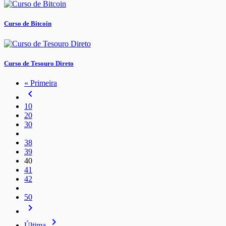
Curso de Bitcoin
Curso de Tesouro Direto
« Primeira
navigate_before
10
20
30
38
39
40
41
42
50
navigate_next
navigate_next
Última