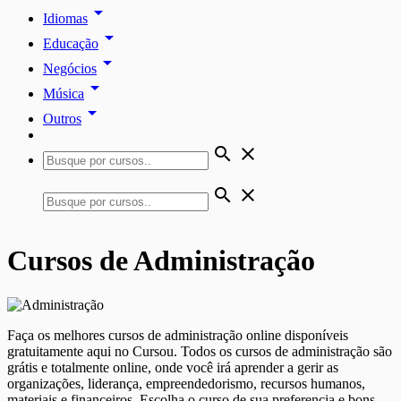
arrow_drop_down
Idiomas
arrow_drop_down
Educação
arrow_drop_down
Negócios
arrow_drop_down
Música
arrow_drop_down
Outros
search
close
search
close
Cursos de Administração
Faça os melhores cursos de administração online disponíveis
gratuitamente aqui no Cursou. Todos os cursos de administração são
grátis e totalmente online, onde você irá aprender a gerir as
organizações, liderança, empreendedorismo, recursos humanos,
materiais e financeiros. Escolha o curso de sua preferencia e bons