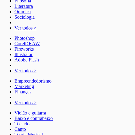
Filosofia
Literatura
Química
Sociologia
Ver todos >
Photoshop
CorelDRAW
Fireworks
Illustrator
Adobe Flash
Ver todos >
Empreendedorismo
Marketing
Finanças
Ver todos >
Violão e guitarra
Baixo e contrabaixo
Teclado
Canto
Teoria Musical