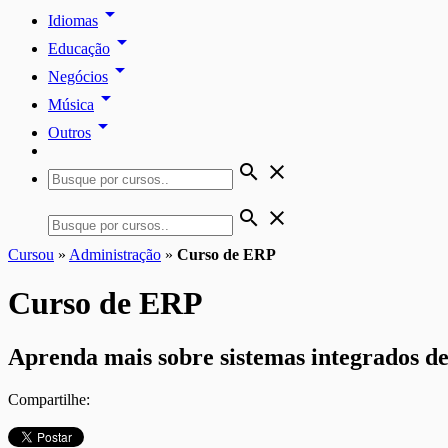
arrow_drop_down
Idiomas
arrow_drop_down
Educação
arrow_drop_down
Negócios
arrow_drop_down
Música
arrow_drop_down
Outros
search
close
search
close
Cursou
»
Administração
»
Curso de ERP
Curso de ERP
Aprenda mais sobre sistemas integrados de
Compartilhe: