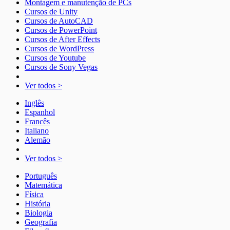
Montagem e manutenção de PCs
Cursos de Unity
Cursos de AutoCAD
Cursos de PowerPoint
Cursos de After Effects
Cursos de WordPress
Cursos de Youtube
Cursos de Sony Vegas
Ver todos >
Inglês
Espanhol
Francês
Italiano
Alemão
Ver todos >
Português
Matemática
Física
História
Biologia
Geografia