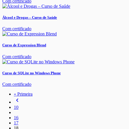
Com certificado
Álcool e Drogas – Curso de Saúde
Com certificado
Curso de Expression Blend
Com certificado
Curso de SQLite no Windows Phone
Com certificado
« Primeira
navigate_before
10
16
17
18