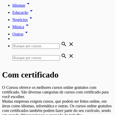
arrow_drop_down
Idiomas
arrow_drop_down
Educação
arrow_drop_down
Negócios
arrow_drop_down
Música
arrow_drop_down
Outros
search
close
search
close
Com certificado
O Cursou oferece os melhores cursos online gratuitos com
certificado. São diversas categorias de cursos com certificado para
você escolher.
Muitas empresas exigem cursos, que podem ser feitos online, em
áreas como idiomas, informática e outras. Os cursos online gratuitos
com certificados também podem fazer parte do seu currículo, sendo