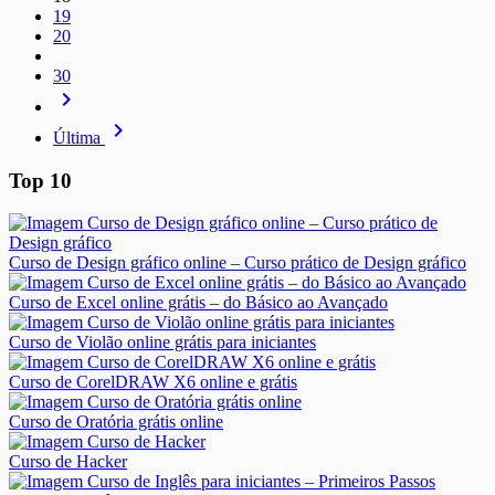
19
20
30
navigate_next
navigate_next
Última
Top 10
Curso de Design gráfico online – Curso prático de Design gráfico
Curso de Excel online grátis – do Básico ao Avançado
Curso de Violão online grátis para iniciantes
Curso de CorelDRAW X6 online e grátis
Curso de Oratória grátis online
Curso de Hacker