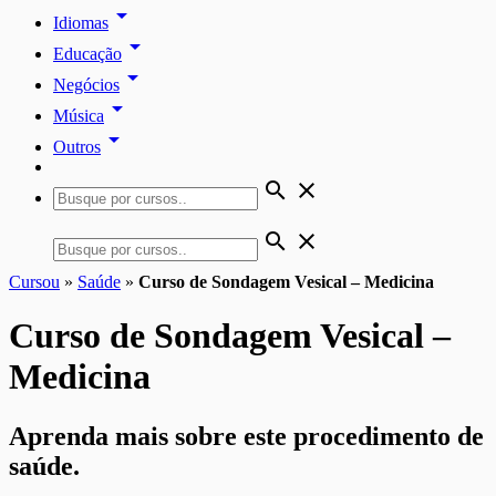
arrow_drop_down
Idiomas
arrow_drop_down
Educação
arrow_drop_down
Negócios
arrow_drop_down
Música
arrow_drop_down
Outros
search
close
search
close
Cursou
»
Saúde
»
Curso de Sondagem Vesical – Medicina
Curso de Sondagem Vesical –
Medicina
Aprenda mais sobre este procedimento de
saúde.