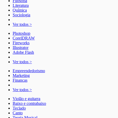
Filosofia
Literatura
Química
Sociologia
Ver todos >
Photoshop
CorelDRAW
Fireworks
Illustrator
Adobe Flash
Ver todos >
Empreendedorismo
Marketing
Finanças
Ver todos >
Violão e guitarra
Baixo e contrabaixo
Teclado
Canto
Teoria Musical