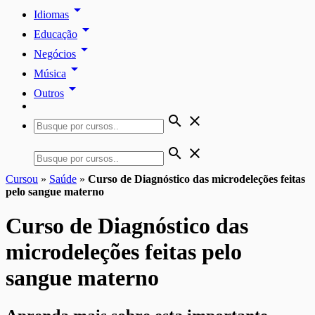
arrow_drop_down
Idiomas
arrow_drop_down
Educação
arrow_drop_down
Negócios
arrow_drop_down
Música
arrow_drop_down
Outros
search
close
search
close
Cursou
»
Saúde
»
Curso de Diagnóstico das microdeleções feitas
pelo sangue materno
Curso de Diagnóstico das
microdeleções feitas pelo
sangue materno