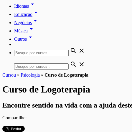
arrow_drop_down
Idiomas
arrow_drop_down
Educação
arrow_drop_down
Negócios
arrow_drop_down
Música
arrow_drop_down
Outros
search
close
search
close
Cursou
»
Psicologia
»
Curso de Logoterapia
Curso de Logoterapia
Encontre sentido na vida com a ajuda deste
Compartilhe: