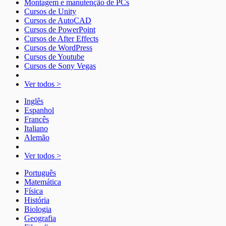
Montagem e manutenção de PCs
Cursos de Unity
Cursos de AutoCAD
Cursos de PowerPoint
Cursos de After Effects
Cursos de WordPress
Cursos de Youtube
Cursos de Sony Vegas
Ver todos >
Inglês
Espanhol
Francês
Italiano
Alemão
Ver todos >
Português
Matemática
Física
História
Biologia
Geografia