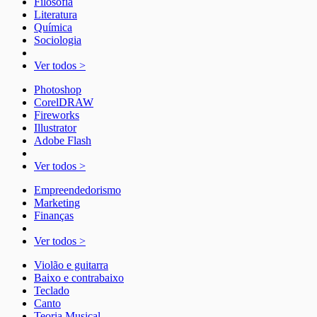
Filosofia
Literatura
Química
Sociologia
Ver todos >
Photoshop
CorelDRAW
Fireworks
Illustrator
Adobe Flash
Ver todos >
Empreendedorismo
Marketing
Finanças
Ver todos >
Violão e guitarra
Baixo e contrabaixo
Teclado
Canto
Teoria Musical