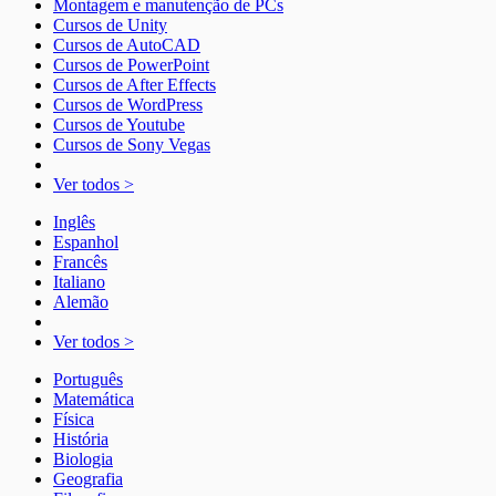
Montagem e manutenção de PCs
Cursos de Unity
Cursos de AutoCAD
Cursos de PowerPoint
Cursos de After Effects
Cursos de WordPress
Cursos de Youtube
Cursos de Sony Vegas
Ver todos >
Inglês
Espanhol
Francês
Italiano
Alemão
Ver todos >
Português
Matemática
Física
História
Biologia
Geografia