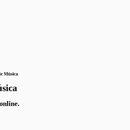
de Música
úsica
online.