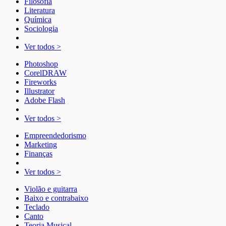
Filosofia
Literatura
Química
Sociologia
Ver todos >
Photoshop
CorelDRAW
Fireworks
Illustrator
Adobe Flash
Ver todos >
Empreendedorismo
Marketing
Finanças
Ver todos >
Violão e guitarra
Baixo e contrabaixo
Teclado
Canto
Teoria Musical