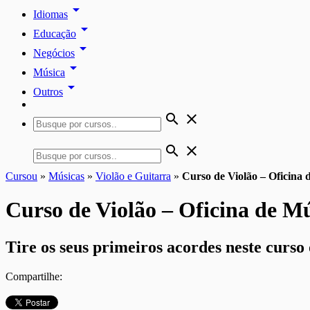
arrow_drop_down
Idiomas
arrow_drop_down
Educação
arrow_drop_down
Negócios
arrow_drop_down
Música
arrow_drop_down
Outros
search
close
search
close
Cursou
»
Músicas
»
Violão e Guitarra
»
Curso de Violão – Oficina 
Curso de Violão – Oficina de M
Tire os seus primeiros acordes neste curso 
Compartilhe: