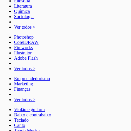
Filosofia
Literatura
Química
Sociologia
Ver todos >
Photoshop
CorelDRAW
Fireworks
Illustrator
Adobe Flash
Ver todos >
Empreendedorismo
Marketing
Finanças
Ver todos >
Violão e guitarra
Baixo e contrabaixo
Teclado
Canto
Teoria Musical