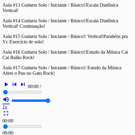
Aula #13 Guitarra Solo / Iniciante / Básico!/Escala Diatônica
Vertical!
Aula #14 Guitarra Solo / Iniciante / Básico!/Escala Diatônica
Vertical! Continuação!
Aula #15 Guitarra Solo / Iniciante / Básico!/ Vertical!Parabéns pra
Vc Exercício de solo!
Aula #16 Guitarra Solo / Iniciante / Básico!/Estudo da Música Cai
Cai Balão Rock!
Aula #17 Guitarra Solo / Iniciante / Básico!/ Estudo da Música
Atirei o Pau no Gato Rock!
play_arrow
skip_previous
skip_next
00:00
/
volume_up
1x
fullscreen
00:00
00:00