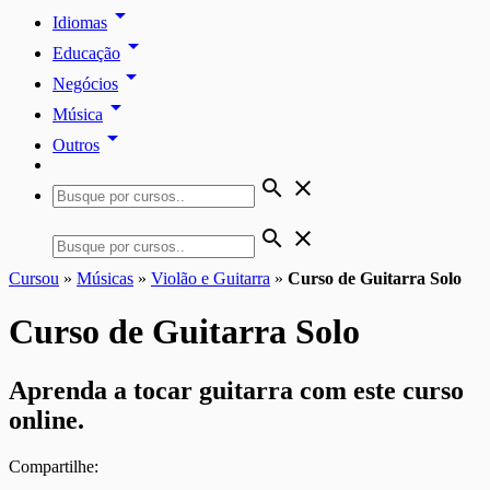
arrow_drop_down
Idiomas
arrow_drop_down
Educação
arrow_drop_down
Negócios
arrow_drop_down
Música
arrow_drop_down
Outros
search
close
search
close
Cursou
»
Músicas
»
Violão e Guitarra
»
Curso de Guitarra Solo
Curso de Guitarra Solo
Aprenda a tocar guitarra com este curso
online.
Compartilhe: