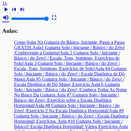
1x
play_arrow
skip_previous
skip_next
volume_up
fullscreen
Aulas:
Como Solar Na Guitarra do Básico, Iniciante, Passo a Passo
GRÁTIS.
Aula1 Guitarra Solo / Iniciante / Básico / do Zero!
/Conhecendo a Guitarra!
Aula 2 Guitarra Solo / Iniciante /
Básico / do Zero! / Escala, Tons, Semitons, Exercícios de
Solo!
Aula 3 Guitarra Solo / Iniciante / Básico / do Zero! /
Escala, Tons, Semitons, Exercícios de Solo!
Aula #4 Guitarra
Solo / Iniciante / Básico / do Zero! / Escala Diatônica de Dó
Maior.
Aula #5 Guitarra Solo / Iniciante / Básico / do Zero! /
Escala Diotônica de Dó Maior, Exercício.
Aula 6 Guitarra
Solo / Iniciante / Básico / do Zero! /Conheça Todas As Notas
No Braço Da Guitarra.
Aula #7 Guitarra Solo / Iniciante /
Básico /do Zero! /Exercício sobre a Escala Diatônica
Horizontal!
Aula #8 Guitarra Solo / Iniciante / Básico / do
Zero! /Exercício 2 Na Escala Diatônica Horizontal!
Aula #9
Guitarra Solo / Iniciante / Básico / do Zero! / Escala Diatônica
Horizontal! Exercícios.
Aula #10 Guitarra Solo / Iniciante /
Básico!/ Escala Diatônica Horizontal! Vários Exercícios.
Aula