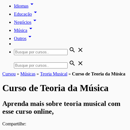
arrow_drop_down
Idiomas
arrow_drop_down
Educação
arrow_drop_down
Negócios
arrow_drop_down
Música
arrow_drop_down
Outros
search
close
search
close
Cursou
»
Músicas
»
Teoria Musical
»
Curso de Teoria da Música
Curso de Teoria da Música
Aprenda mais sobre teoria musical com
esse curso online,
Compartilhe: