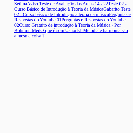
Sétima
Aviso Teste de Avaliação das Aulas 14 - 22
Teste 02 -
Curso Básico de Introdução à Teoria da Música
Gabarito Teste
02 - Curso básico de Introdução a teoria da música
Perguntas e
Respostas do Youtube 01
Perguntas e Respostas do Youtube
02
Curso Gratuito de introdução à Teoria da Música - Por
Bohumil Med
O que é som?#shorts
1 Melodia e harmonia são
a mesma coisa ?