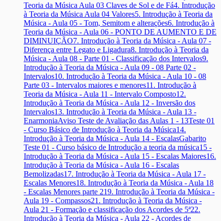
Teoria da Música Aula 03 Claves de Sol e de Fá
4. Introdução
à Teoria da Música Aula 04 Valores
5. Introdução à Teoria da
Música - Aula 05 - Tom, Semitom e alterações
6. Introdução à
Teoria da Música - Aula 06 - PONTO DE AUMENTO E DE
DIMINUIÇÃO
7. Introdução à Teoria da Música - Aula 07 -
Diferença entre Legato e Ligadura
8. Introdução à Teoria da
Música - Aula 08 - Parte 01 - Classificação dos Intervalos
9.
Introdução à Teoria da Música - Aula 09 - 08 Parte 02 -
Intervalos
10. Introdução à Teoria da Música - Aula 10 - 08
Parte 03 - Intervalos maiores e menores
11. Introdução à
Teoria da Música - Aula 11 - Intervalo Composto
12.
Introdução à Teoria da Música - Aula 12 - Inversão dos
Intervalos
13. Introdução à Teoria da Música - Aula 13 -
Enarmonia
Aviso Teste de Avaliação das Aulas 1 - 13
Teste 01
- Curso Básico de Introdução à Teoria da Música
14.
Introdução à Teoria da Música - Aula 14 - Escalas
Gabarito
Teste 01 - Curso básico de Introdução a teoria da música
15 -
Introdução à Teoria da Música - Aula 15 - Escalas Maiores
16.
Introdução à Teoria da Música - Aula 16 - Escalas
Bemolizadas
17. Introdução à Teoria da Música - Aula 17 -
Escalas Menores
18. Introdução à Teoria da Música - Aula 18
- Escalas Menores parte 2
19. Introdução à Teoria da Música -
Aula 19 - Compassos
21. Introdução à Teoria da Música -
Aula 21 - Formação e classificação dos Acordes de 5ª
22.
Introdução à Teoria da Música - Aula 22 - Acordes de