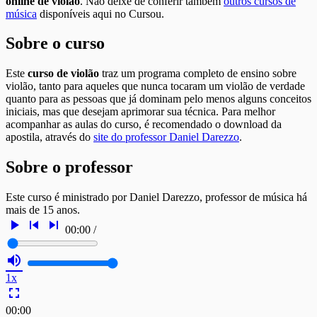
online de violão
. Não deixe de conferir também
outros cursos de
música
disponíveis aqui no Cursou.
Sobre o curso
Este
curso de violão
traz um programa completo de ensino sobre
violão, tanto para aqueles que nunca tocaram um violão de verdade
quanto para as pessoas que já dominam pelo menos alguns conceitos
iniciais, mas que desejam aprimorar sua técnica. Para melhor
acompanhar as aulas do curso, é recomendado o download da
apostila, através do
site do professor Daniel Darezzo
.
Sobre o professor
Este curso é ministrado por Daniel Darezzo, professor de música há
mais de 15 anos.
play_arrow
skip_previous
skip_next
00:00
/
volume_up
1x
fullscreen
00:00