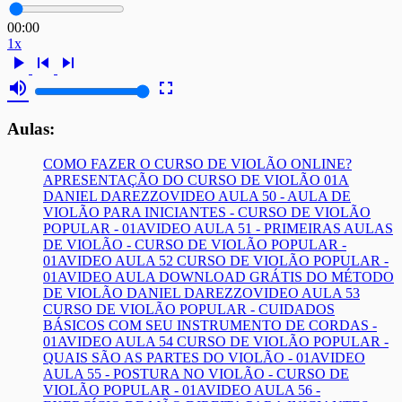
00:00
1x
play_arrow
skip_previous
skip_next
volume_up
fullscreen
Aulas:
COMO FAZER O CURSO DE VIOLÃO ONLINE?
APRESENTAÇÃO DO CURSO DE VIOLÃO 01A
DANIEL DAREZZO
VIDEO AULA 50 - AULA DE
VIOLÃO PARA INICIANTES - CURSO DE VIOLÃO
POPULAR - 01A
VIDEO AULA 51 - PRIMEIRAS AULAS
DE VIOLÃO - CURSO DE VIOLÃO POPULAR -
01A
VIDEO AULA 52 CURSO DE VIOLÃO POPULAR -
01A
VIDEO AULA DOWNLOAD GRÁTIS DO MÉTODO
DE VIOLÃO DANIEL DAREZZO
VIDEO AULA 53
CURSO DE VIOLÃO POPULAR - CUIDADOS
BÁSICOS COM SEU INSTRUMENTO DE CORDAS -
01A
VIDEO AULA 54 CURSO DE VIOLÃO POPULAR -
QUAIS SÃO AS PARTES DO VIOLÃO - 01A
VIDEO
AULA 55 - POSTURA NO VIOLÃO - CURSO DE
VIOLÃO POPULAR - 01A
VIDEO AULA 56 -