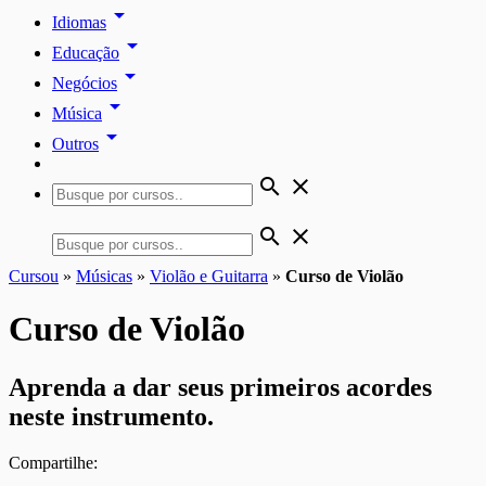
arrow_drop_down
Idiomas
arrow_drop_down
Educação
arrow_drop_down
Negócios
arrow_drop_down
Música
arrow_drop_down
Outros
search
close
search
close
Cursou
»
Músicas
»
Violão e Guitarra
»
Curso de Violão
Curso de Violão
Aprenda a dar seus primeiros acordes
neste instrumento.
Compartilhe: