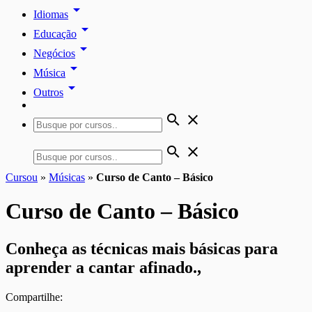
arrow_drop_down
Idiomas
arrow_drop_down
Educação
arrow_drop_down
Negócios
arrow_drop_down
Música
arrow_drop_down
Outros
search
close
search
close
Cursou
»
Músicas
»
Curso de Canto – Básico
Curso de Canto – Básico
Conheça as técnicas mais básicas para
aprender a cantar afinado.,
Compartilhe: