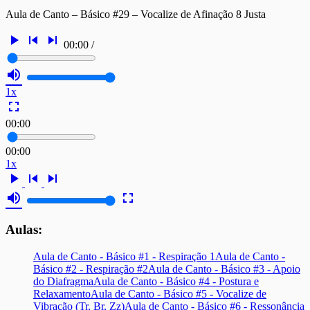
Aula de Canto – Básico #29 – Vocalize de Afinação 8 Justa
play_arrow
skip_previous
skip_next
00:00
/
volume_up
1x
fullscreen
00:00
00:00
1x
play_arrow
skip_previous
skip_next
volume_up
fullscreen
Aulas:
Aula de Canto - Básico #1 - Respiração 1
Aula de Canto -
Básico #2 - Respiração #2
Aula de Canto - Básico #3 - Apoio
do Diafragma
Aula de Canto - Básico #4 - Postura e
Relaxamento
Aula de Canto - Básico #5 - Vocalize de
Vibração (Tr, Br, Zz)
Aula de Canto - Básico #6 - Ressonância