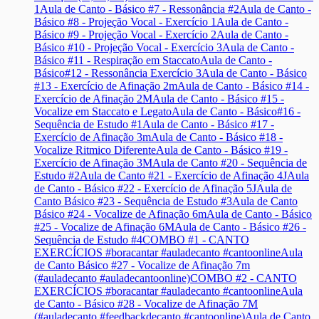
1
Aula de Canto - Básico #7 - Ressonância #2
Aula de Canto -
Básico #8 - Projeção Vocal - Exercício 1
Aula de Canto -
Básico #9 - Projeção Vocal - Exercício 2
Aula de Canto -
Básico #10 - Projeção Vocal - Exercício 3
Aula de Canto -
Básico #11 - Respiração em Staccato
Aula de Canto -
Básico#12 - Ressonância Exercício 3
Aula de Canto - Básico
#13 - Exercício de Afinação 2m
Aula de Canto - Básico #14 -
Exercício de Afinação 2M
Aula de Canto - Básico #15 -
Vocalize em Staccato e Legato
Aula de Canto - Básico#16 -
Sequência de Estudo #1
Aula de Canto - Básico #17 -
Exercício de Afinação 3m
Aula de Canto - Básico #18 -
Vocalize Ritmico Diferente
Aula de Canto - Básico #19 -
Exercício de Afinação 3M
Aula de Canto #20 - Sequência de
Estudo #2
Aula de Canto #21 - Exercício de Afinação 4J
Aula
de Canto - Básico #22 - Exercício de Afinação 5J
Aula de
Canto Básico #23 - Sequência de Estudo #3
Aula de Canto
Básico #24 - Vocalize de Afinação 6m
Aula de Canto - Básico
#25 - Vocalize de Afinação 6M
Aula de Canto - Básico #26 -
Sequência de Estudo #4
COMBO #1 - CANTO
EXERCÍCIOS #boracantar #auladecanto #cantoonline
Aula
de Canto Básico #27 - Vocalize de Afinação 7m
(#auladecanto #auladecantoonline)
COMBO #2 - CANTO
EXERCÍCIOS #boracantar #auladecanto #cantoonline
Aula
de Canto - Básico #28 - Vocalize de Afinação 7M
(#auladecanto #feedbackdecanto #cantoonline)
Aula de Canto