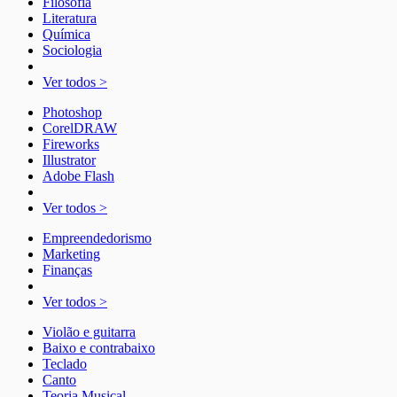
Filosofia
Literatura
Química
Sociologia
Ver todos >
Photoshop
CorelDRAW
Fireworks
Illustrator
Adobe Flash
Ver todos >
Empreendedorismo
Marketing
Finanças
Ver todos >
Violão e guitarra
Baixo e contrabaixo
Teclado
Canto
Teoria Musical