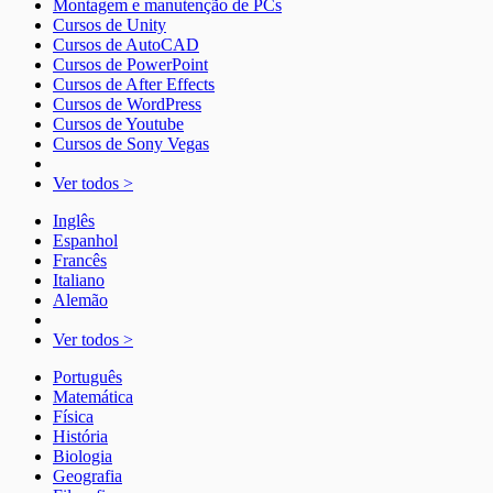
Montagem e manutenção de PCs
Cursos de Unity
Cursos de AutoCAD
Cursos de PowerPoint
Cursos de After Effects
Cursos de WordPress
Cursos de Youtube
Cursos de Sony Vegas
Ver todos >
Inglês
Espanhol
Francês
Italiano
Alemão
Ver todos >
Português
Matemática
Física
História
Biologia
Geografia