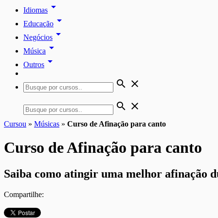
arrow_drop_down
Idiomas
arrow_drop_down
Educação
arrow_drop_down
Negócios
arrow_drop_down
Música
arrow_drop_down
Outros
search
close
search
close
Cursou
»
Músicas
»
Curso de Afinação para canto
Curso de Afinação para canto
Saiba como atingir uma melhor afinação d
Compartilhe: