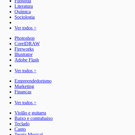
Filosofia
Literatura
Química
Sociologia
Ver todos >
Photoshop
CorelDRAW
Fireworks
Illustrator
Adobe Flash
Ver todos >
Empreendedorismo
Marketing
Finanças
Ver todos >
Violão e guitarra
Baixo e contrabaixo
Teclado
Canto
Teoria Musical