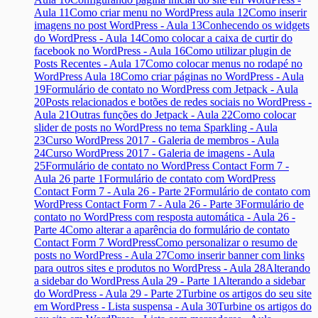
Aula 11
Como criar menu no WordPress aula 12
Como inserir
imagens no post WordPress - Aula 13
Conhecendo os widgets
do WordPress - Aula 14
Como colocar a caixa de curtir do
facebook no WordPress - Aula 16
Como utilizar plugin de
Posts Recentes - Aula 17
Como colocar menus no rodapé no
WordPress Aula 18
Como criar páginas no WordPress - Aula
19
Formulário de contato no WordPress com Jetpack - Aula
20
Posts relacionados e botões de redes sociais no WordPress -
Aula 21
Outras funções do Jetpack - Aula 22
Como colocar
slider de posts no WordPress no tema Sparkling - Aula
23
Curso WordPress 2017 - Galeria de membros - Aula
24
Curso WordPress 2017 - Galeria de imagens - Aula
25
Formulário de contato no WordPress Contact Form 7 -
Aula 26 parte 1
Formulário de contato com WordPress
Contact Form 7 - Aula 26 - Parte 2
Formulário de contato com
WordPress Contact Form 7 - Aula 26 - Parte 3
Formulário de
contato no WordPress com resposta automática - Aula 26 -
Parte 4
Como alterar a aparência do formulário de contato
Contact Form 7 WordPress
Como personalizar o resumo de
posts no WordPress - Aula 27
Como inserir banner com links
para outros sites e produtos no WordPress - Aula 28
Alterando
a sidebar do WordPress Aula 29 - Parte 1
Alterando a sidebar
do WordPress - Aula 29 - Parte 2
Turbine os artigos do seu site
em WordPress - Lista suspensa - Aula 30
Turbine os artigos do