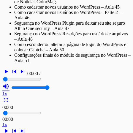
de Notícias ColorMag
Como cadastrar novos usuários no WordPress – Aula 45
Como cadastrar novos usuários no WordPress – Parte 2 –
Aula 46
Segurança no WordPress Plugin para deixar seu site seguro
All in One security – Aula 47
Segurança no WordPress Restrições para usuários e arquivos
– Aula 48
Como esconder ou alterar a página de login do WordPress e
colocar Captcha – Aula 50
Configurações finais do módulo de segurança no WordPress –
Aula 51
play_arrow
skip_previous
skip_next
00:00
/
volume_up
1x
fullscreen
00:00
00:00
1x
play_arrow
skip_previous
skip_next