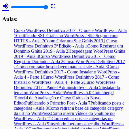
volume_up
fullscreen
Aulas:
Curso WordPress Definitivo 2017 - O que é WordPress - Aula
1
Certificado SSL Grátis no WordPress - Site Seguro com
HTTPS - Aula 7
Como Criar um Site Grátis 2019 | Curso
WordPress Definitivo 3ª Edição - Aula 1
Como Registrar um
Domínio Grátis 2019 - Aula 2
Hospedagem WordPress Grátis
2019 - Aula 3
Curso WordPress Definitivo 2017 - Como
Registrar Domínio - Aula 2
Curso WordPress Definitivo 2017
- Como contratar hospedagem para seu site - Aula 3
Curso
WordPress Definitivo 2017 - Como Instalar o WordPress -
Aula 4 - Parte 1
Curso WordPress Definitivo 2017 - Como
Instalar o WordPress - Aula 4 - Parte 2
Curso WordPress
Definitivo 2017 - Painel Administrativo - Aula 5
Instalando
tema no WordPress - Aula 6
WordPress 5.0 Gutenberg |
Tutorial de Atualização e Curso Grátis do Novo
Editor
Publicando o Primeiro Post - Aula 7
Publicando posts e
categorias - Aula 8
Como retirar a base de categoria category
da url no WordPress
Como inserir vídeos do youtube no
WordPress - Aula 15
Como editar posts e categorias no
WordPress - Aula 9
Inserindo logo no cabeçalho WordPress -
Aula 10
Configurando página inicial do site em WordPress -