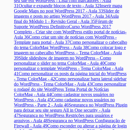
seu site em WordPress - Lista com marcadores - Aula
31
Ocultar e expandir blocos de texto - Aula 32
Inserir mapa
Google Maps no post WordPress 2017 - Aula 33
Slider de
imagens e posts no artigo WordPress 2017 - Aula 34
Aula
final do Módulo 1 - Revisão Geral - Aula 35
Fórum de
Suporte WordPress Definitivo
Curso WordPress 2017
Completo - Criar site com WordPress estilo portal de notícias-
Aula 36
Como criar um site de notícias com WordPress -
Template para portal - Aula 37
Como personalizar o cabeçalho
do tema ColorMag WordPress - Aula 38
Como colocar logo e
imagem no cabeçalho WordPress – Tema ColorMag - Aula
39
Slide slideshow de imagem no WordPress – Como
personalizar o slider no tema ColorMag - Aula 40
Como
personalizar o template WordPress - Tema ColorMag - Aula
41
Como personalizar os posts da página inicial do WordPress
- Tema ColorMag - 42
Como personalizar barra lateral sidebar
do WordPress - Tema ColorMag - Aula 43
Como personalizar
o rodapé do site WordPress Tema Portal de Notícias
ColorMag - Aula 44
Como cadastrar novos usuários no
WordPress - Aula 45
Como cadastrar novos usuários no
WordPress - Parte 2 - Aula 46
Segurança no WordPress Plugin
para deixar seu site seguro All in One security - Aula
47
Segurança no WordPress Restrições para usuários e
arquivos - Aula 48
Segurança no WordPress Configuração de
Firewall - Aula 49
Como esconder ou alterar a página de login