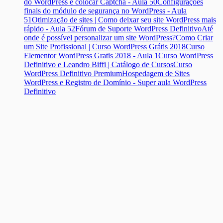
do WordPress e colocar Captcha - Aula 50
Configurações
finais do módulo de segurança no WordPress - Aula
51
Otimização de sites | Como deixar seu site WordPress mais
rápido - Aula 52
Fórum de Suporte WordPress Definitivo
Até
onde é possível personalizar um site WordPress?
Como Criar
um Site Profissional | Curso WordPress Grátis 2018
Curso
Elementor WordPress Gratis 2018 - Aula 1
Curso WordPress
Definitivo e Leandro Biffi | Catálogo de Cursos
Curso
WordPress Definitivo Premium
Hospedagem de Sites
WordPress e Registro de Domínio - Super aula WordPress
Definitivo