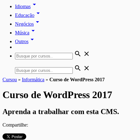
arrow_drop_down
Idiomas
arrow_drop_down
Educação
arrow_drop_down
Negócios
arrow_drop_down
Música
arrow_drop_down
Outros
search
close
search
close
Cursou
»
Informática
»
Curso de WordPress 2017
Curso de WordPress 2017
Aprenda a trabalhar com esta CMS.
Compartilhe: