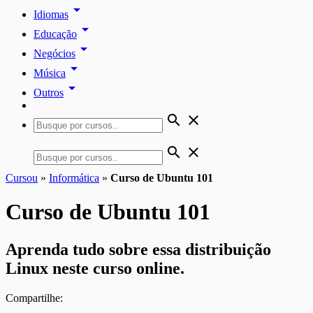
arrow_drop_down
Idiomas
arrow_drop_down
Educação
arrow_drop_down
Negócios
arrow_drop_down
Música
arrow_drop_down
Outros
search
close
search
close
Cursou
»
Informática
»
Curso de Ubuntu 101
Curso de Ubuntu 101
Aprenda tudo sobre essa distribuição
Linux neste curso online.
Compartilhe: