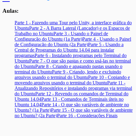
Aulas:
Parte 1 - Fazendo uma Tour pelo Unity, a interface gráfica do
Ubuntu
Parte 2 - A Barra Lateral (Lançador) e os Espaços de
Trabalho no Ubuntu
Parte 3 - Usando o Painel de
Configuração do Ubuntu (1a Parte)
Parte 4 - Usando o Painel
de Configuração do Ubuntu (2a Parte)
Parte 5 - Usando a
Central de Programas do Ubuntu 14.04 para instalar
programas
Parte 6 - Instalando programas pelo Terminal do
Ubuntu
Parte 7 - O que são pastas e como usá-las no terminal
do Ubuntu
Parte 8 - Criando e apagando pastas usando o
terminal do Ubuntu
Parte 9 - Criando, lendo e excluindo
arquivos usando o terminal do Ubuntu
Parte 10 - Copiando e
movendo arquivos usando o terminal do Ubuntu
Parte 11 -
Atualizando Repositórios e instalando programas via terminal
do Ubuntu
Parte 12 - Revendo os comandos de Terminal do
Ubuntu 14.04
Parte 13 - Comandos de Terminais úteis no
Ubuntu 14.04
Parte 14 - O que são variáveis de ambiente no
Ubuntu? (1a Parte)
Parte 15 - O que são variáveis de ambiente
no Ubuntu? (2a Parte)
Parte 16 - Considerações Finais