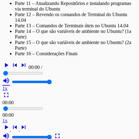
Parte 11 – Atualizando Repositórios e instalando programas
via terminal do Ubuntu
Parte 12 – Revendo os comandos de Terminal do Ubuntu
14.04
Parte 13 – Comandos de Terminais úteis no Ubuntu 14.04
Parte 14 – O que são variáveis de ambiente no Ubuntu? (1a
Parte)
Parte 15 – O que são variáveis de ambiente no Ubuntu? (2a
Parte)
Parte 16 – Considerações Finais
play_arrow
skip_previous
skip_next
00:00
/
volume_up
1x
fullscreen
00:00
00:00
1x
play_arrow
skip_previous
skip_next
volume_up
fullscreen